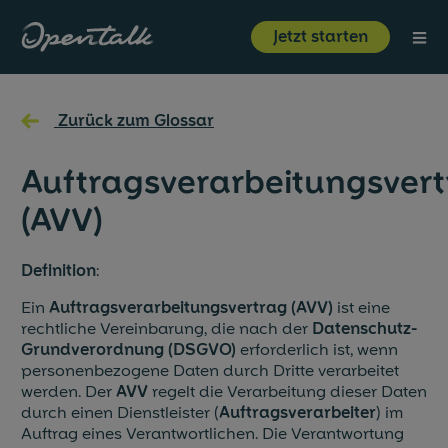
⋮
Jetzt starten
Produkt
←
Zurück zum Glossar
Branchen
Auftragsverarbeitungsver
(AVV)
Ressourcen
Definition
:
Über uns
Ein
Auftragsverarbeitungsvertrag (AVV)
ist eine
rechtliche Vereinbarung, die nach der
Datenschutz-
Grundverordnung (DSGVO)
erforderlich ist, wenn
Jetzt starten
Login
personenbezogene Daten durch Dritte verarbeitet
werden. Der
AVV
regelt die Verarbeitung dieser Daten
durch einen Dienstleister (
Auftragsverarbeiter
) im
Auftrag eines Verantwortlichen. Die Verantwortung
Unternehmen