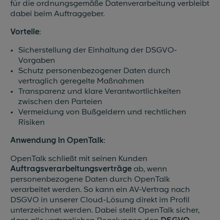
für die ordnungsgemäße Datenverarbeitung verbleibt
dabei beim Auftraggeber.
Blog & News
Vorteile
:
Events
Sicherstellung der Einhaltung der DSGVO-
Vorgaben
Partner
Schutz personenbezogener Daten durch
vertraglich geregelte Maßnahmen
Referenzen
Transparenz und klare Verantwortlichkeiten
zwischen den Parteien
Jobs
Vermeidung von Bußgeldern und rechtlichen
Risiken
Presse
Anwendung in OpenTalk
:
OpenTalk schließt mit seinen Kunden
Auftragsverarbeitungsverträge
ab, wenn
personenbezogene Daten durch OpenTalk
verarbeitet werden. So kann ein AV-Vertrag nach
DSGVO in unserer Cloud-Lösung direkt im Profil
unterzeichnet werden. Dabei stellt OpenTalk sicher,