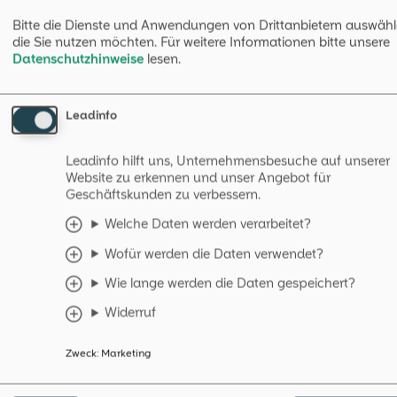
Bitte die Dienste und Anwendungen von Drittanbietern auswähl
die Sie nutzen möchten.
Für weitere Informationen bitte unsere
SIP (Session Initiation Protocol)
Datenschutzhinweise
lesen.
SIP (Session Initiation Protocol) ist ein textbasiertes
Netzwerkprotokoll, das für den Aufbau, die
Leadinfo
Steuerung und den Abbau von
Kommunikationssitzungen in IP-basierten
Netzwerken entwickelt wurde.
Leadinfo hilft uns, Unternehmensbesuche auf unserer
Website zu erkennen und unser Angebot für
weiterlesen
→
Geschäftskunden zu verbessern.
Welche Daten werden verarbeitet?
Wofür werden die Daten verwendet?
Wie lange werden die Daten gespeichert?
Produkt
Branchen
Widerruf
Warum OpenTalk?
Öffentlicher Sektor
Zweck
:
Marketing
Features
Bildung
On-Premises
Unternehmen