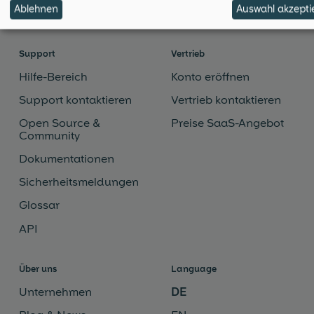
Ablehnen
Auswahl akzepti
Provider
Support
Vertrieb
Hilfe-Bereich
Konto eröffnen
Support kontaktieren
Vertrieb kontaktieren
Open Source &
Preise SaaS-Angebot
Community
Dokumentationen
Sicherheitsmeldungen
Glossar
API
Über uns
Language
Unternehmen
DE