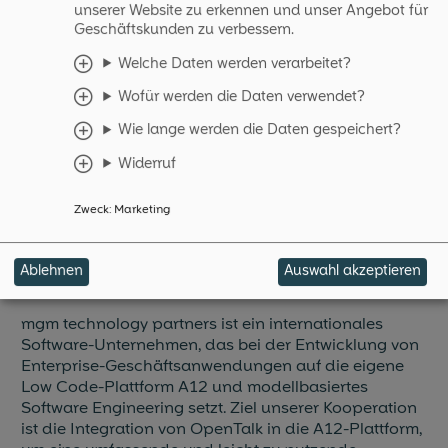
innovaphone
unserer Website zu erkennen und unser Angebot für
Geschäftskunden zu verbessern.
Welche Daten werden verarbeitet?
Wofür werden die Daten verwendet?
Wie lange werden die Daten gespeichert?
Widerruf
Zweck
:
Marketing
Ablehnen
Auswahl akzeptieren
mgm technology partners ist ein internationales
Software-Unternehmen, das bei der Entwicklung von
Enterprise-Geschäftsanwendungen auf die eigene
Low Code-Plattform A12 und modellbasiertes
Software Engineering setzt. Ziel unserer Kooperation
ist die Integration von OpenTalk in die A12-Plattform,