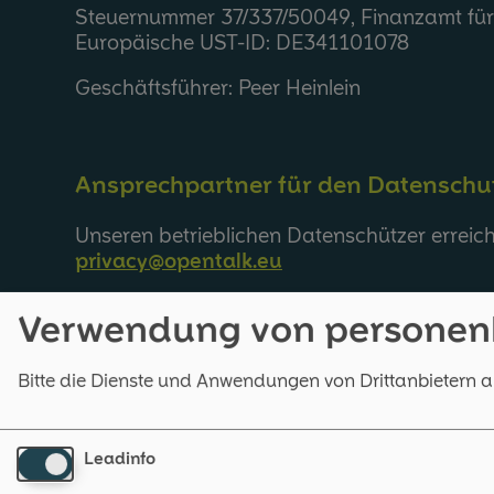
Steuernummer 37/337/50049, Finanzamt für K
Europäische UST-ID: DE341101078
Geschäftsführer: Peer Heinlein
Ansprechpartner für den Datenschu
Unseren betrieblichen Datenschützer erreich
privacy@opentalk.eu
Verwendung von personen­
Inhaltlich Verantwortlicher gem. § 18
Bitte die Dienste und Anwendungen von Drittanbietern 
Peer Heinlein, OpenTalk GmbH, Schwedter Str
mail@opentalk.eu
Leadinfo