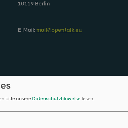
10119 Berlin
E-Mail:
mail@opentalk.eu
ies
en bitte unsere
Datenschutzhinweise
lesen.