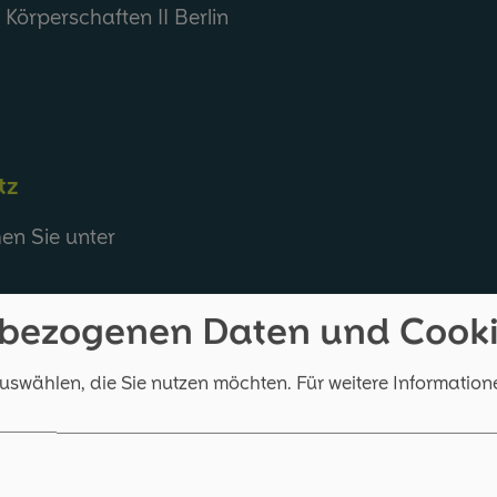
örperschaften II Berlin
tz
en Sie unter
bezogenen Daten und Cook
 Abs. 2 MStV:
auswählen, die Sie nutzen möchten.
Für weitere Information
. 9a, 10119 Berlin,