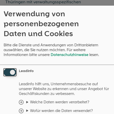
Thüringen mit verwaltungsspezifischen
Anforderungen in die Entwicklung von OpenTalk
Verwendung von
eingebracht. Die Lösung erfüllt die Anforderungen
und Bedürfnisse der Nutzer.
personen­bezogenen
Dieser Vortrag beleuchtet Entscheidungskriterien
Daten und Cookies
und Prioritäten, die in Thüringen zur Auswahl von
OpenTalk führten. Die Videokonferenzlösung
OpenTalk wird vorgestellt."
Bitte die Dienste und Anwendungen von Drittanbietern
auswählen, die Sie nutzen möchten.
Für weitere
-> Zur Vortragsseite der CLT
Informationen bitte unsere
Datenschutzhinweise
lesen.
Leadinfo
Vorträge der Kollegen von Heinlein Support
Übrigens: Auch unsere erfahrenen Linux-Consultants
Leadinfo hilft uns, Unternehmensbesuche auf
und Kollegen aus dem Heinlein-Team werden
unserer Website zu erkennen und unser Angebot für
Geschäftskunden zu verbessern.
spannende Vorträge zu Proxmox und E-Mail-
Clustern halten.
Welche Daten werden verarbeitet?
Warum Proxmox bestimmte Storage-Optionen
Wofür werden die Daten verwendet?