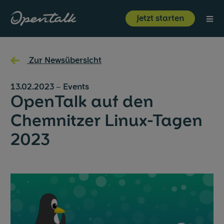
⋮
Jetzt starten
Produkt
←
Zur Newsübersicht
Branchen
13.02.2023
–
Events
OpenTalk auf den
Ressourcen
Chemnitzer Linux-Tagen
2023
Über uns
Jetzt starten
Login
Unternehmen