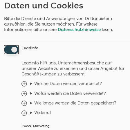
Tastenkombinationen steuern. So wird die
Daten und Cookies
Bedienung einfacher und Ihre Diskussionen laufen
reibungsloser.
Bitte die Dienste und Anwendungen von Drittanbietern
6. Safari-Kompatibilitätswarnung
auswählen, die Sie nutzen möchten.
Für weitere
Informationen bitte unsere
Datenschutzhinweise
lesen.
Nutzer, die OpenTalk über Safari aufrufen, erhalten
nun einen Hinweis zu möglichen
Kompatibilitätsproblemen. Das ermöglicht einen
Leadinfo
rechtzeitigen Wechsel zu einem kompatiblen
Browser und sorgt für eine störungsfreie Konferenz.
Leadinfo hilft uns, Unternehmensbesuche auf
unserer Website zu erkennen und unser Angebot für
Geschäftskunden zu verbessern.
Welche Daten werden verarbeitet?
Fehlerbehebungen
Wofür werden die Daten verwendet?
OpenTalk 1.5.0 bietet nicht nur neue und verbesserte
Wie lange werden die Daten gespeichert?
Funktionen, sondern macht die Plattform auch
robuster. Im Folgenden finden Sie eine Übersicht der
Widerruf
wichtigsten Fehlerbehebungen:
Zweck
:
Marketing
Automatische Wiederherstellung der