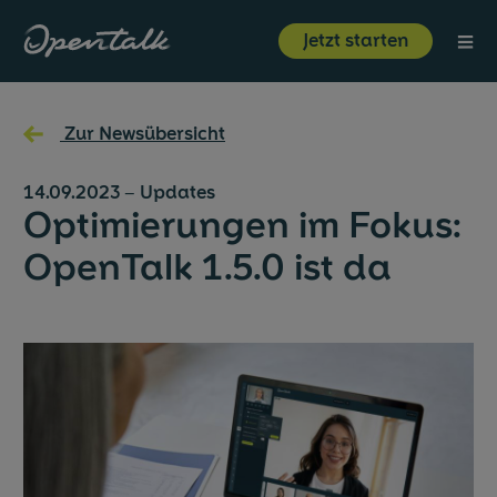
⋮
Jetzt starten
Produkt
←
Zur Newsübersicht
Branchen
14.09.2023
–
Updates
Optimierungen im Fokus:
Ressourcen
OpenTalk 1.5.0 ist da
Über uns
Jetzt starten
Login
Unternehmen