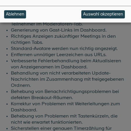
Medienverbindung, wenn der 'connectionState'
fehlschlägt.
Ablehnen
Auswahl akzeptieren
Richtiges Anzeigen des Timerzustands der
Teilnehmer im Moderatoren-Tab.
Generierung von Gast-Links im Dashboard.
Richtiges Anzeigen zukünftiger Meetings in den
richtigen Tabs.
Standard-Avatare werden nun richtig angezeigt.
Entfernen unnötiger Leerzeichen aus URLs.
Verbesserte Fehlerbehandlung beim Aktualisieren
von Anzeigenamen im Dashboard.
Behandlung von nicht verarbeiteten Update-
Nachrichten im Zusammenhang mit freigegebenen
Ordnern.
Behebung von Benachrichtigungsproblemen bei
defekten Breakout-Räumen.
Korrektur von Problemen mit Weiterleitungen zum
Dashboard.
Behebung von Problemen mit Tastenkürzeln, die
nicht wie erwartet funktionierten.
Sicherstellen einer genauen Timerzählung für