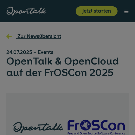
⋮
Jetzt starten
Produkt
←
Zur Newsübersicht
Branchen
24.07.2025
–
Events
OpenTalk & OpenCloud
Ressourcen
auf der FrOSCon 2025
Über uns
Jetzt starten
Login
Unternehmen