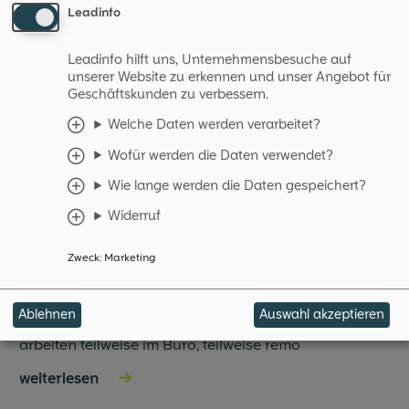
Souveränität und sichere Kommunikation. Wir freuen
Leadinfo
uns auf den Dialog!
Leadinfo hilft uns, Unternehmensbesuche auf
unserer Website zu erkennen und unser Angebot für
Geschäftskunden zu verbessern.
Weitere Beiträge
Welche Daten werden verarbeitet?
Wofür werden die Daten verwendet?
Wie lange werden die Daten gespeichert?
08.07.2026
–
News
Widerruf
Hybrid Work richtig umsetzen -
Technik, Kultur, Prozesse
Zweck
:
Marketing
Auf den ersten Blick scheint die Umsetzung von
Ablehnen
Auswahl akzeptieren
hybriden Arbeitsmodellen einfach: Mitarbeitende
arbeiten teilweise im Büro, teilweise remo
weiterlesen
→