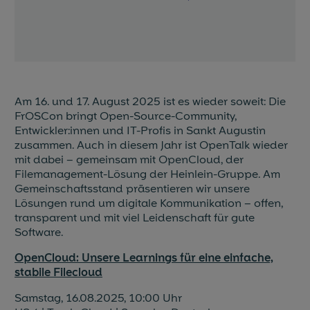
Blog & News
Events
Partner
Am 16. und 17. August 2025 ist es wieder soweit: Die
FrOSCon bringt Open-Source-Community,
Referenzen
Entwickler:innen und IT-Profis in Sankt Augustin
zusammen. Auch in diesem Jahr ist OpenTalk wieder
Jobs
mit dabei – gemeinsam mit OpenCloud, der
Filemanagement-Lösung der Heinlein-Gruppe. Am
Gemeinschaftsstand präsentieren wir unsere
Presse
Lösungen rund um digitale Kommunikation – offen,
transparent und mit viel Leidenschaft für gute
Software.
OpenCloud: Unsere Learnings für eine einfache,
stabile Filecloud
Samstag, 16.08.2025, 10:00 Uhr