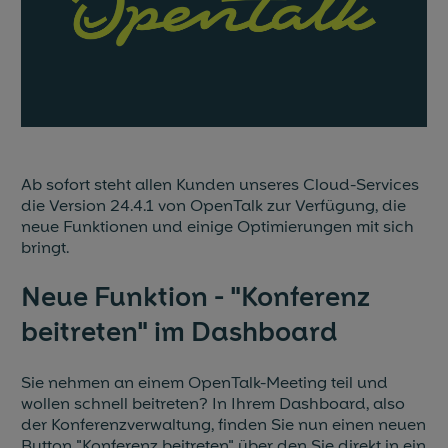
Blog & News
Events
Partner
Referenzen
Ab sofort steht allen Kunden unseres Cloud-Services
die Version 24.4.1 von OpenTalk zur Verfügung, die
neue Funktionen und einige Optimierungen mit sich
Jobs
bringt.
Presse
Neue Funktion - "Konferenz
beitreten" im Dashboard
Sie nehmen an einem OpenTalk-Meeting teil und
wollen schnell beitreten? In Ihrem Dashboard, also
der Konferenzverwaltung, finden Sie nun einen neuen
Button "Konferenz beitreten" über den Sie direkt in ein