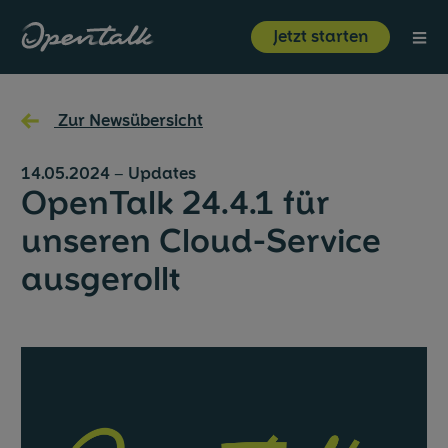
⋮
Jetzt starten
Produkt
←
Zur Newsübersicht
Branchen
14.05.2024
–
Updates
OpenTalk 24.4.1 für
Ressourcen
unseren Cloud-Service
ausgerollt
Über uns
Jetzt starten
Login
Unternehmen