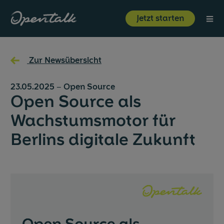
⋮
Jetzt starten
Produkt
←
Zur Newsübersicht
Branchen
23.05.2025
–
Open Source
Open Source als
Ressourcen
Wachstumsmotor für
Berlins digitale Zukunft
Über uns
Jetzt starten
Login
Unternehmen