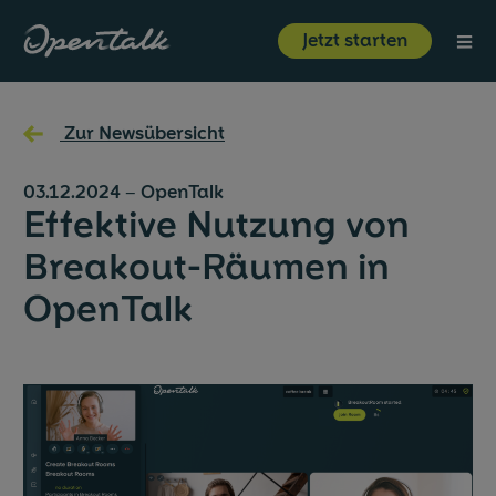
⋮
Jetzt starten
Produkt
←
Zur Newsübersicht
Branchen
03.12.2024
–
OpenTalk
Effektive Nutzung von
Ressourcen
Breakout-Räumen in
OpenTalk
Über uns
Jetzt starten
Login
Unternehmen